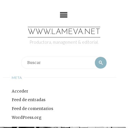
Saltar
al
contenido
WWW.LAMEVA.NET
Productora, management & editorial.
Buscar:
Buscar
META
Acceder
Feed de entradas
Feed de comentarios
WordPress.org