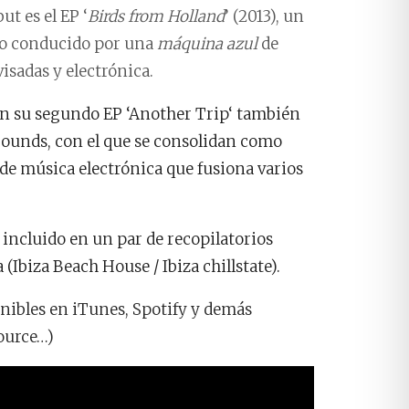
t es el EP ‘
Birds from Holland
’ (2013), un
ico conducido por una
máquina azul
de
sadas y electrónica.
n su segundo EP ‘
Another Trip
‘ también
Sounds, con el que se consolidan como
e música electrónica que fusiona varios
o incluido en un par de recopilatorios
 (
Ibiza Beach House / Ibiza chillstate
).
onibles en iTunes, Spotify y demás
source…)