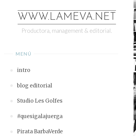
Saltar
al
WWW.LAMEVA.NET
contenido
Productora, management & editorial.
MENÚ
intro
blog editorial
Studio Les Golfes
#quesigalajuerga
Pirata BarbaVerde