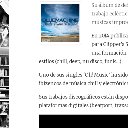
Su álbum de debu
trabajo ecléct
músicas improvi
En 2014 publica
para Clipper’s 
una formación d
estilos (chill, deep, nu disco, funk…)
Uno de sus singles ‘
Oh! Music
’ ha sid
ibizencos de música chill y electrónica
Sus trabajos discográficos están disp
plataformas digitales (beatport, trax