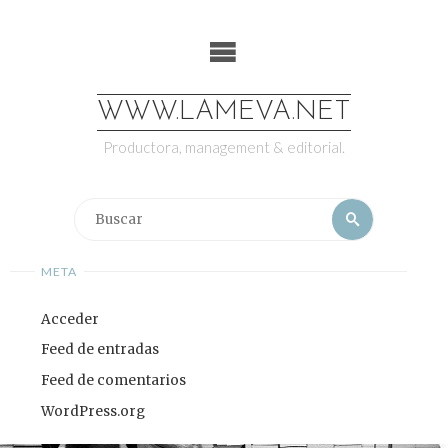
Saltar
al
contenido
WWW.LAMEVA.NET
Productora, management & editorial.
Buscar:
Buscar
META
Acceder
Feed de entradas
Feed de comentarios
WordPress.org