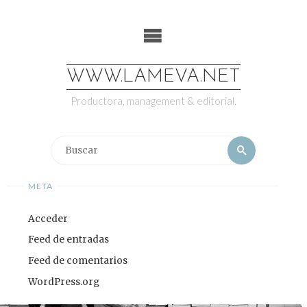
Saltar
al
contenido
WWW.LAMEVA.NET
Productora, management & editorial.
Buscar:
Buscar
META
Acceder
Feed de entradas
Feed de comentarios
WordPress.org