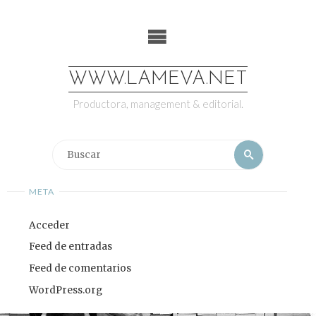
Saltar
al
contenido
WWW.LAMEVA.NET
Productora, management & editorial.
Buscar:
Buscar
META
Acceder
Feed de entradas
Feed de comentarios
WordPress.org