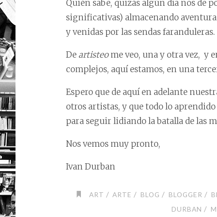
Quién sabe, quizás algún día nos de po
significativas) almacenando aventura
y venidas por las sendas faranduleras.
De
artisteo
me veo, una y otra vez, y 
complejos, aquí estamos, en una terc
Espero que de aquí en adelante nuestr
otros artistas, y que todo lo aprendi
para seguir lidiando la batalla de las m
Nos vemos muy pronto,
Ivan Durban
/
/
/
/
ART
ARTE
BLOG
BLOGGER
B
/
DURBAN
M