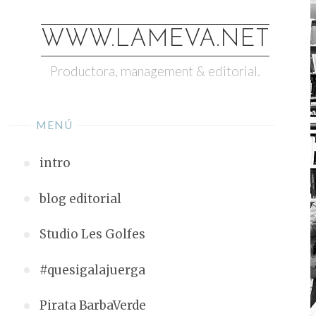
Saltar
al
WWW.LAMEVA.NET
contenido
Productora, management & editorial.
MENÚ
intro
blog editorial
Studio Les Golfes
#quesigalajuerga
Pirata BarbaVerde