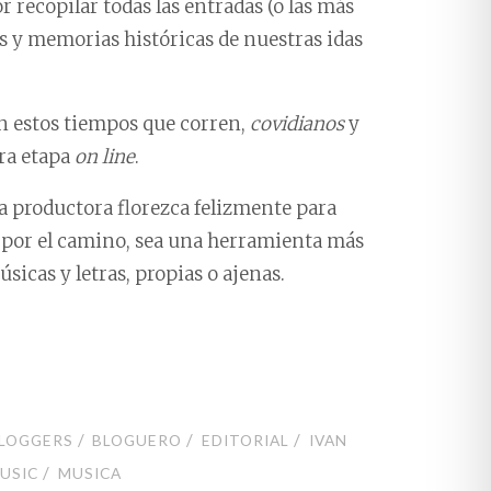
r recopilar todas las entradas (o las más
s y memorias históricas de nuestras idas
en estos tiempos que corren,
covidianos
y
era etapa
on line
.
a productora florezca felizmente para
do por el camino, sea una herramienta más
úsicas y letras, propias o ajenas.
/
/
/
LOGGERS
BLOGUERO
EDITORIAL
IVAN
/
USIC
MUSICA