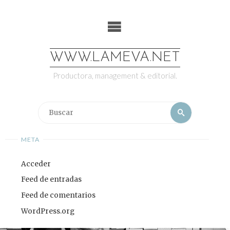
Saltar
al
contenido
WWW.LAMEVA.NET
Productora, management & editorial.
Buscar:
Buscar
META
Acceder
Feed de entradas
Feed de comentarios
WordPress.org