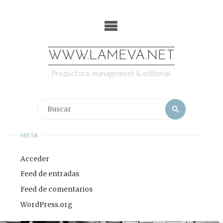
Saltar
al
contenido
WWW.LAMEVA.NET
Productora, management & editorial.
Buscar:
Buscar
META
Acceder
Feed de entradas
Feed de comentarios
WordPress.org